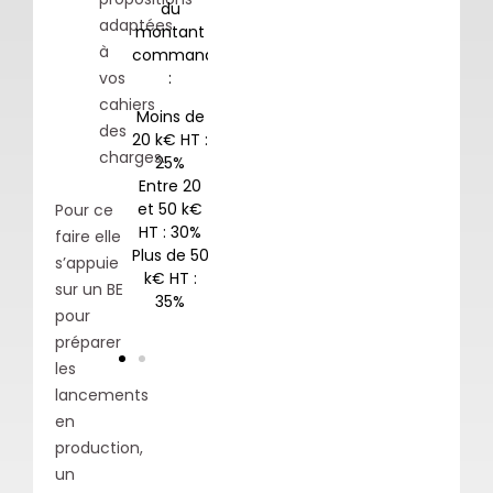
sont
sont
du
du
chiffrés
chiffrés
adaptées
montant
montant
à la
à la
à
commandé
commandé
:
:
emande.
demande.
vos
cahiers
Moins de
Moins de
des
20 k€ HT :
20 k€ HT :
charges.
25%
25%
Entre 20
Entre 20
et 50 k€
et 50 k€
Pour ce
HT : 30%
HT : 30%
faire elle
Plus de 50
Plus de 50
s’appuie
k€ HT :
k€ HT :
sur un BE
35%
35%
pour
préparer
les
lancements
en
production,
un