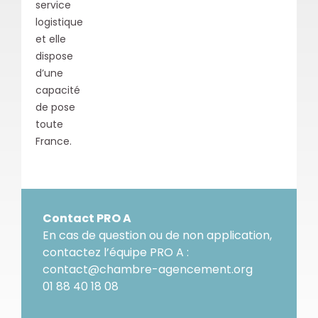
service
logistique
et elle
dispose
d’une
capacité
de pose
toute
France.
Contact PRO A
En cas de question ou de non application,
contactez l’équipe PRO A :
contact@chambre-agencement.org
01 88 40 18 08