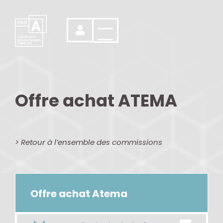
LE
C
OL
L
EC
T
IF
DES
AGENCE
U
RS
FR
A
NÇ
A
IS
Offre achat ATEMA
> Retour à l’ensemble des commissions
Offre achat Atema