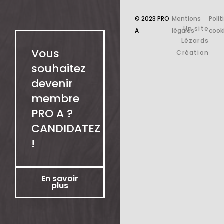
© 2023 PRO
Mentions
Poli
Un site
A
légales
cook
Lézards
Vous
Création
souhaitez
devenir
membre
PRO A ?
CANDIDATEZ
!
En savoir
plus