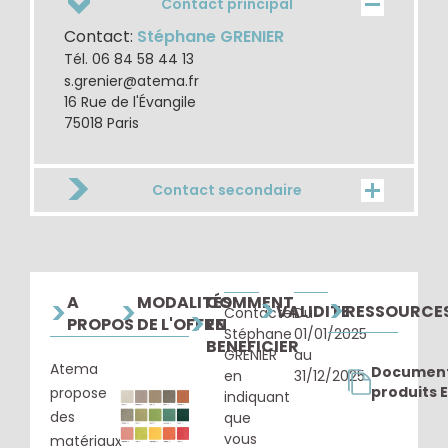
Contact principal
Contact:
Stéphane GRENIER
Tél. 06 84 58 44 13
s.grenier@atema.fr
16 Rue de l'Évangile
75018 Paris
Contact secondaire
Contact:
Jean-Luc BERTRAND
Tél. 06 80 63 74 04
jl.bertrand@atema.fr
16 Rue de l'Évangile
A
MODALITÉS
COMMENT
>
>
>
>
75018 Paris
VALIDITE
RESSOURCE
Contacter
Du
>
PROPOS
DE L'OFFRE
EN
Stéphane
01/01/2025
BENEFICIER
GRENIER
au
Atema
Document
en
31/12/2025
produits 
propose
indiquant
des
que
vous
matériaux