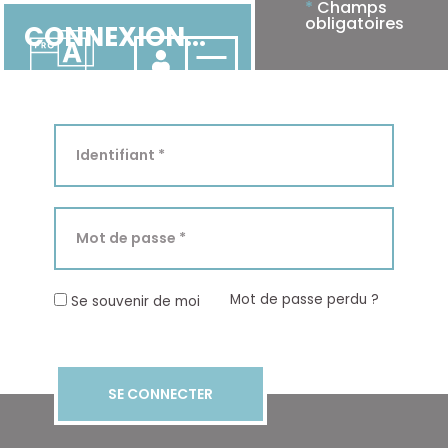
*
Champs
obligatoires
CONNEXION...
LE
C
OL
L
EC
T
IF
DES
AGENCE
U
RS
FR
A
NÇ
A
IS
Mot de passe perdu ?
Se souvenir de moi
SE CONNECTER