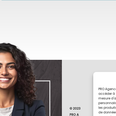
PRO Agence
uhaitez
accéder à d
mesure d'a
r membre
personnali
les produit
© 2023
Mentions
de données 
PRO A
légales