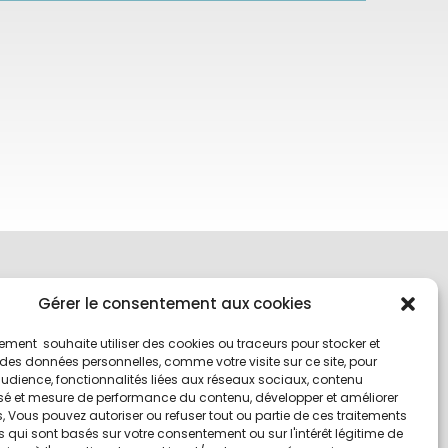
Gérer le consentement aux cookies
ment souhaite utiliser des cookies ou traceurs pour stocker et
es données personnelles, comme votre visite sur ce site, pour
udience, fonctionnalités liées aux réseaux sociaux, contenu
sé et mesure de performance du contenu, développer et améliorer
s, Vous pouvez autoriser ou refuser tout ou partie de ces traitements
Politique de
Un site
Lézards Création
qui sont basés sur votre consentement ou sur l'intérêt légitime de
cookies