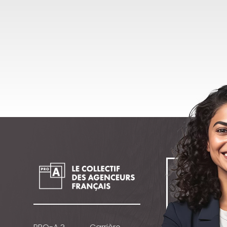
Vous so
deveni
PRO A ?