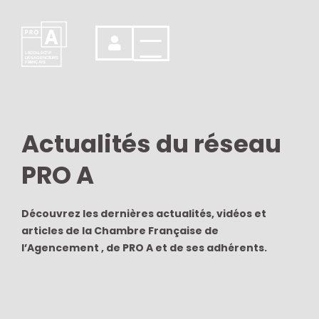
LE
C
OL
L
EC
T
IF
DES
AGENCE
U
RS
FR
A
NÇ
A
IS
Actualités du réseau
PRO A
Découvrez les dernières actualités, vidéos et
articles de la Chambre Française de
l’Agencement , de PRO A et de ses adhérents.