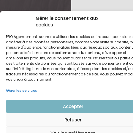
Gérer le consentement aux
cookies
PRO Agencement souhaite utiliser des cookies ou traceurs pour stocke
accéder à des données personnelles, comme votre visite sur ce site, p
mesure d'audience, fonctionnalités liées aux réseaux sociaux, conten
PRO-A ?
Carrière
personnalisé et mesure de performance du contenu, développer et
améliorer les produits, Vous pouvez autoriser ou refuser tout ou partie 
Adhérents
Contact
ces traitements de données qui sont basés sur votre consentement o
sur l'intérêt légitime de nos partenaires, à l'exception des cookies et/ou
Nous rejoindre
traceurs nécessaires au fonctionnement de ce site. Vous pouvez modi
Partenaires
vos choix à tout moment.
Gérer les services
© 2023 PRO
Mentions
Poli
Accepter
Un site
A
légales
cook
Lézards
Refuser
Vous
Création
souhaitez