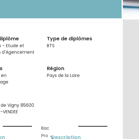
diplôme
Type de diplômes
 - Etude et
BTS
on d'Agencement
s
Région
 en
Pays de la Loire
sage
 de Vigny 85600
-VENDEE
Bac
>
Pro
on
Description