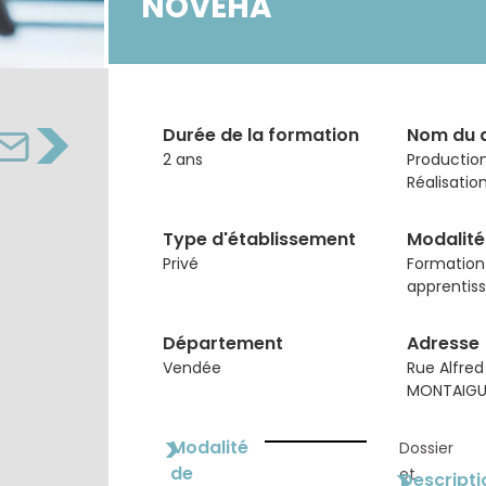
NOVÉHA
>
Durée de la formation
Nom du 
2 ans
Production
Réalisati
Type d'établissement
Modalité
Privé
Formation
apprentis
Département
Adresse
Vendée
Rue Alfred
MONTAIGU
>
Modalité
Dossier
de
>
et
Descripti