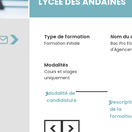
LYCÉE DES ANDAINES
>
Type de formation
Nom du 
Formation initiale
Bac Pro Et
d'Agence
Modalités
Cours et stages
uniquement
>
Modalité de
candidature
>
Descript
de la
formatio
<
>