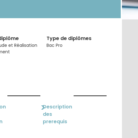
diplôme
Type de diplômes
ude et Réalisation
Bac Pro
ment
>
ion
Description
des
n
prerequis