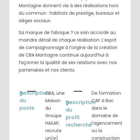
Montagne donnent vie à des réalisations hors
du commun : habitats de prestige, bureaux et
sièges sociaux.
Sa marque de fabrique ? Le soin accordé au
moindre détail de chaque réalisation. L’esprit
de compagnonnage à l’origine de la création
de CBA Montagne continue aujourd’hui à
façonner la qualité de ses relations avec nos
partenaires et nos clients.
>
Description
CBA, une
De formation
du
>
Maison
CAP à Bac
Description
poste
du
dans le
du
Groupe
domaine de
profil
HASAP,
l’agencement
recherché
recrute
ou la
un(e)
construction