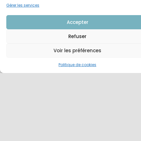
Gérer les services
Accepter
Refuser
Voir les préférences
Politique de cookies
JE POSTULE !
Envoyez votre candidature par mail à :
talents@hasap.fr