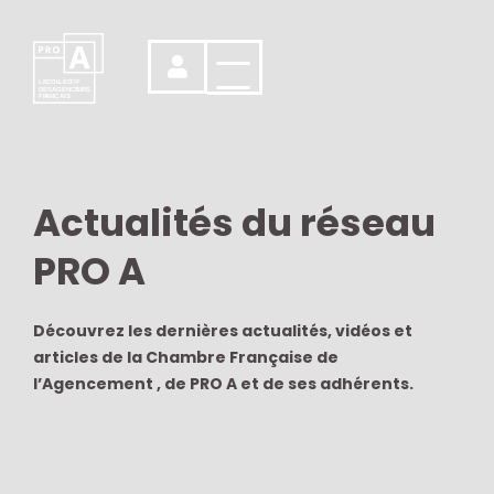
LE
C
OL
L
EC
T
IF
DES
AGENCE
U
RS
FR
A
NÇ
A
IS
Actualités du réseau
PRO A
Découvrez les dernières actualités, vidéos et
articles de la Chambre Française de
l’Agencement , de PRO A et de ses adhérents.