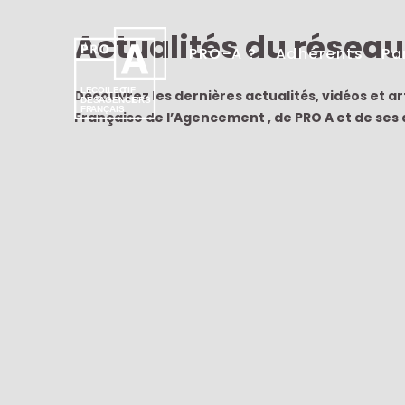
Actualités du réseau
PRO-A ?
Adhérents
Pa
LE
C
OL
L
EC
T
IF
Découvrez les dernières actualités, vidéos et a
DES
AGENCE
U
RS
FR
A
NÇ
A
IS
Française de l’Agencement , de PRO A et de ses