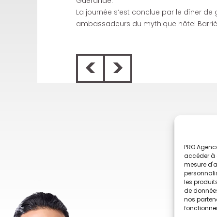
Guérande.
La journée s’est conclue par le dîner de
ambassadeurs du mythique hôtel Barriè
<
>
PRO Agence
accéder à d
mesure d'a
personnali
les produit
de données 
nos partena
fonctionne