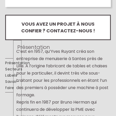
VOUS AVEZ UN PROJET À NOUS
CONFIER ? CONTACTEZ-NOUS !
Présentation
C’est en 1957, qu’Yves Ruyant créa son
entreprise de menuiserie à Santes près de
Présentation
Lille. A l’origine fabricant de tables et chaises
Secteurs
pour le particulier, il devint très vite sous-
Labels
traitant pour les professionnels en étant l’un
Savoir-
des premiers à posséder une machine à post
faire
formage.
Repris fin en 1987 par Bruno Herman qui
continuera de développer la PME avec