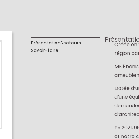
Présentati
Présentation
Secteurs
Créée en 2
Savoir-faire
région par
MS Ébénist
ameublem
Dotée d’un
d’une équ
demandes 
d’architec
En 2021, 9
et notre c