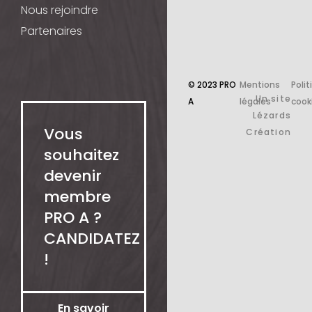
Nous rejoindre
Partenaires
© 2023 PRO
Mentions
Poli
Un site
A
légales
cook
Lézards
Vous
Création
souhaitez
devenir
membre
PRO A ?
CANDIDATEZ
!
En savoir