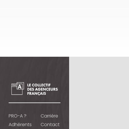
PRO-A ?
Carrière
Adhérents
Contact