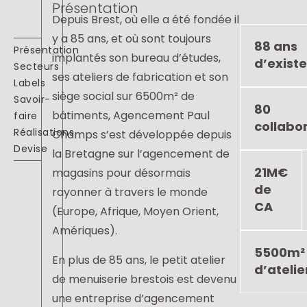
Présentation
Depuis Brest, où elle a été fondée il
y a 85 ans, et où sont toujours
88 ans
Présentation
implantés son bureau d’études,
d’exist
Secteurs
ses ateliers de fabrication et son
Labels
siège social sur 6500m² de
Savoir-
80
bâtiments, Agencement Paul
faire
collabo
Réalisations
Champs s’est développée depuis
Devise
la Bretagne sur l’agencement de
21M€
magasins pour désormais
de
rayonner à travers le monde
CA
(Europe, Afrique, Moyen Orient,
Amériques).
5500m²
En plus de 85 ans, le petit atelier
d’atelie
de menuiserie brestois est devenu
une entreprise d’agencement